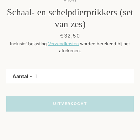
Anovi
Schaal- en schelpdierprikkers (set
Kunst
van zes)
Cadeaus
Prijs
€32,50
Inclusief belasting
Verzendkosten
worden berekend bij het
Blog
afrekenen.
Aantal
UITVERKOCHT
OPNIEUW
ZOEKEN