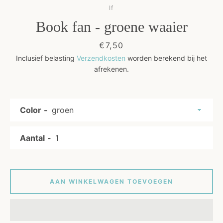
If
Book fan - groene waaier
Kunst
Prijs
€7,50
Cadeaus
Inclusief belasting
Verzendkosten
worden berekend bij het
afrekenen.
Blog
Color
Aantal
OPNIEUW
AAN WINKELWAGEN TOEVOEGEN
ZOEKEN