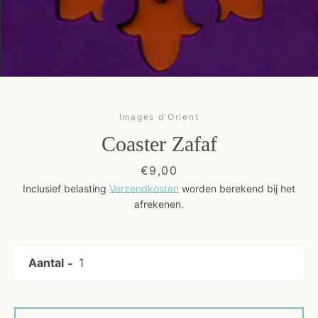
Kunst
Cadeaus
Blog
Images d'Orient
Coaster Zafaf
Prijs
€9,00
Inclusief belasting
Verzendkosten
worden berekend bij het
afrekenen.
OPNIEUW
Aantal
ZOEKEN