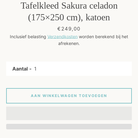
Tafelkleed Sakura celadon
Kunst
(175×250 cm), katoen
Prijs
€249,00
Cadeaus
Inclusief belasting
Verzendkosten
worden berekend bij het
afrekenen.
Blog
Aantal
AAN WINKELWAGEN TOEVOEGEN
OPNIEUW
ZOEKEN